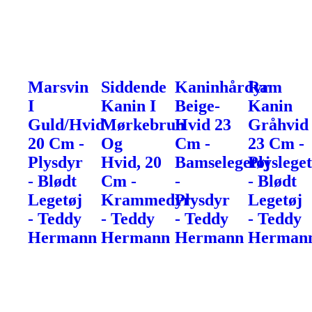
Marsvin
Siddende
Kaninhårdyr
Ram
I
Kanin I
Beige-
Kanin
Guld/Hvid
Mørkebrun
Hvid 23
Gråhvid
20 Cm -
Og
Cm -
23 Cm -
Plysdyr
Hvid, 20
Bamselegetøj
Plysleget
- Blødt
Cm -
-
- Blødt
Legetøj
Krammedyr
Plysdyr
Legetøj
- Teddy
- Teddy
- Teddy
- Teddy
Hermann
Hermann
Hermann
Herman