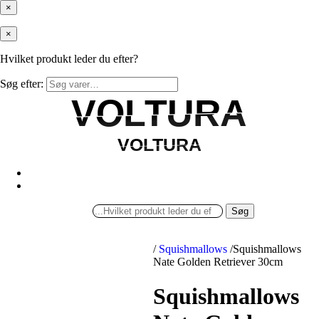
×
×
Hvilket produkt leder du efter?
Søg efter:
VOLTURA
VOLTURA
VOLTURA
VOLTURA
Søg
/
Squishmallows
/
Squishmallows
Nate Golden Retriever 30cm
Squishmallows